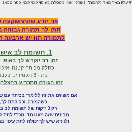
עליו מאד מאד נלהבות". (אורלי יאנג, מטפלת בעיסוי לומי לומי, כפר סבא)
אני יודע שהההשקעה 
תתן לך תמורה גבוהה בי
לתמורה הזו יש ארבעה ה
1. תשומת לב אישית
זמן רב יוקדש לך באופן א
כחלק מכיתה קטנה ואיכו
בת - 8 תלמידים בלבד.
זהו הגורם המכריע בהצלח
אימאן הראל בערוץ
1
אם משווים את זה ללימוד בכיתה עם עוד 20 תלמיד
ב 2002 השתתפתי
כשהמורה יוכל לתת לך,
בתוכנית מיוחדת ליום
רק 3 דקות של תשומת לב בשעה.
הבחיר...
מבינים שזה מעט מדי מכדי לתת לך
ולוודא שיש לך יכולת לתת עיסוי ב