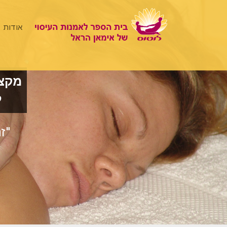
אודות
מקצו
ל
"ז