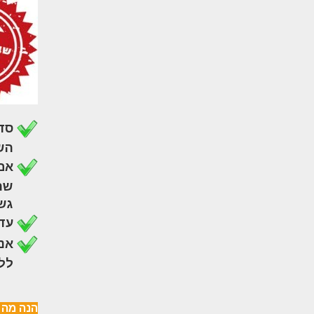
סדנ
השתתפו
אם
שההשתת
גש אלי
עד
אנ
ללא כל
הנה מה