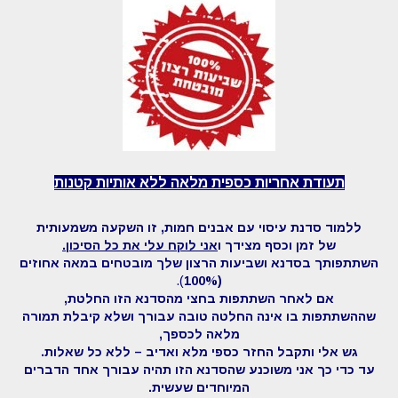
תעודת אחריות כספית מלאה ללא אותיות קטנות
ללמוד סדנת עיסוי עם אבנים חמות, זו השקעה משמעותית
של זמן וכסף מצידך ו
אני לוקח עלי את כל הסיכון
.
השתתפותך בסדנא ושביעות הרצון שלך מובטחים במאה אחוזים
).
(100%
אם לאחר השתתפות בחצי מהסדנא הזו החלטת,
שההשתתפות בו אינה החלטה טובה עבורך ושלא קיבלת תמורה
מלאה לכספך,
גש אלי ותקבל החזר כספי מלא ואדיב – ללא כל שאלות.
עד כדי כך אני משוכנע שהסדנא הזו תהיה עבורך אחד הדברים
המיוחדים שעשית.