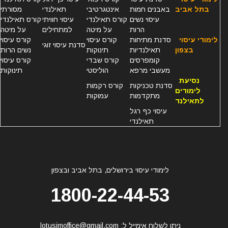
בתל אביב
באבנים חמות
אינטגרטיבי
תאילנדי
מסורתי
עיסוי נשים
קורס תאילנדי
עיסוי חוויתי
קורס תאילנדי
הרות
על מיטה
למתחילים
על מיטה
לימודי עיסוי
סדנת מתיחות
קורס עיסוי
קורס עיסוי
סדנת עיסוי זוגי
בצפון
תאילנדיות
תינוקות
נשים הרות
קומפרסים
קורס שבדי
קורס עיסוי
מעשבי מרפא
הוליסטי
תינוקות
נסיעת
סדנת טכניקות
קורס רקמות
לימודים
מתקדמות
עמוקות
לתאילנד
עיסוי כף רגל
תאילנדי
לימודי עיסוי בירושלים, בתל אביב ובצפון
1800-22-44-53
ניתן לשלוח אימייל ל:
lotusimoffice@gmail.com