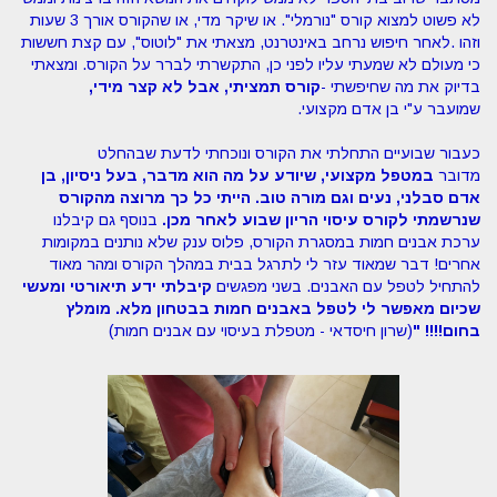
לא פשוט למצוא קורס "נורמלי". או שיקר מדי, או שהקורס אורך 3 שעות
וזהו
.
לאחר חיפוש נרחב באינטרנט, מצאתי את "לוטוס", עם קצת חששות
כי מעולם לא שמעתי עליו לפני כן, התקשרתי לברר על הקורס. ומצאתי
בדיוק את מה שחיפשתי
-
קורס תמציתי, אבל לא קצר מידי,
שמועבר ע"י בן אדם מקצועי
.
כעבור שבועיים התחלתי את הקורס ונוכחתי לדעת שבהחלט
מדובר
במטפל מקצועי, שיודע על מה הוא מדבר, בעל ניסיון, בן
אדם סבלני, נעים וגם מורה טוב.
הייתי כל כך מרוצה מהקורס
שנרשמתי לקורס עיסוי הריון שבוע לאחר מכן.
בנוסף גם קיבלנו
ערכת אבנים חמות במסגרת הקורס, פלוס ענק שלא נותנים במקומות
אחרים! דבר שמאוד עזר לי לתרגל בבית במהלך הקורס ומהר מאוד
להתחיל לטפל עם האבנים. בשני מפגשים
קיבלתי ידע תיאורטי ומעשי
שכיום מאפשר לי לטפל באבנים חמות בבטחון מלא. מומלץ
בחום!!!!
"
(שרון חיסדאי - מטפלת בעיסוי עם אבנים חמות)