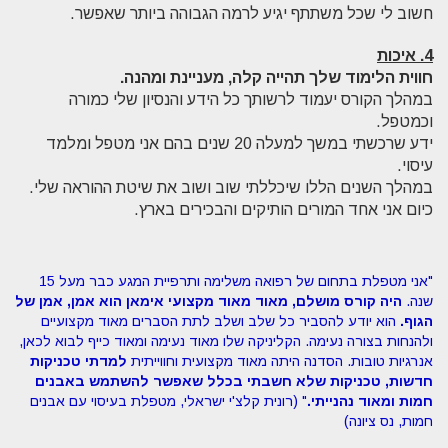
חשוב לי שכל משתתף יגיע לרמה הגבוהה ביותר שאפשר.
4. איכות
חווית הלימוד שלך תהייה קלה, מעניינת ומהנה.
במהלך הקורס יעמוד לרשותך כל הידע והנסיון שלי כמורה
וכמטפל.
ידע שרכשתי במשך למעלה 20 שנים בהם אני מטפל ומלמד
עיסוי.
במהלך השנים הללו שיכללתי שוב ושוב את שיטת ההוראה שלי.
כיום אני אחד המורים הותיקים והבכירים בארץ.
"אני מטפלת בתחום של רפואה משלימה ותרפיית המגע כבר מעל 15
שנה.
היה קורס מושלם, מאוד מאוד מקצועי אימאן הוא אמן, אמן של
הגוף.
הוא יודע להסביר כל שלב ושלב לתת הסברים מאוד מקצועיים
ולהנחות בצורה נעימה. הקליניקה שלו מאוד נעימה ומאוד כייף לבוא לכאן,
אנרגיות טובות. הסדנה היתה מאוד מקצועית וחווייתית
למדתי טכניקות
חדשות, טכניקות שלא חשבתי בכלל שאפשר להשתמש באבנים
חמות ומאוד נהנייתי.
" (רונית קלצ'י ישראלי, מטפלת בעיסוי עם אבנים
חמות, נס ציונה)