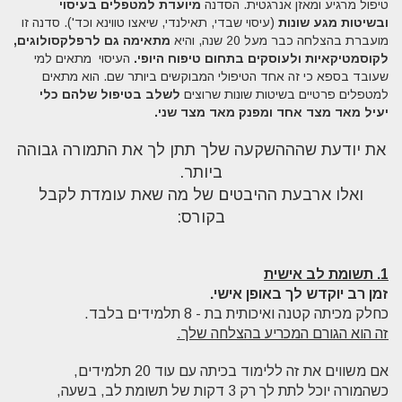
טיפול מרגיע ומאזן אנרגטית. הסדנה
מיועדת למטפלים בעיסוי
ובשיטות מגע שונות
(עיסוי שבדי, תאילנדי, שיאצו טווינא וכד'). סדנה זו
מועברת בהצלחה כבר מעל 20 שנה, והיא
מתאימה גם לרפלקסולוגים,
לקוסמטיקאיות ולעוסקים בתחום טיפוח היופי.
העיסוי
מתאים למי
שעובד בספא כי זה אחד הטיפולי המבוקשים ביותר שם. הוא מתאים
למטפלים פרטיים בשיטות שונות שרוצים
לשלב בטיפול שלהם כלי
יעיל מאד מצד אחד ומפנק מאד מצד שני.
את יודעת שהההשקעה שלך תתן לך את התמורה גבוהה
ביותר.
ואלו ארבעת ההיבטים של מה שאת עומדת לקבל
בקורס:
1. תשומת לב אישית
זמן רב יוקדש לך באופן אישי.
כחלק מכיתה קטנה ואיכותית בת - 8 תלמידים בלבד.
זה הוא הגורם המכריע בהצלחה שלך.
אם משווים את זה ללימוד בכיתה עם עוד 20 תלמידים,
כשהמורה יוכל לתת לך רק 3 דקות של תשומת לב, בשעה,