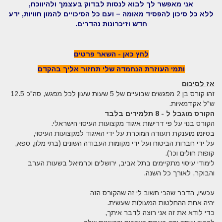
אני מאפשר לך לבוא לנסות לבדוק בעצמך ולהיווכח,
ללא כל סיכון להפסיד מאומה – ועם כל הסיכויים להמון חוויות, ידע
חדש וזיכרונות נהדרים.
לחץ כאן - השאר פרטים
ותמי העוזרת הנחמדה שלי תחזור אליך בהקדם
אז לסיכום
זהו קורס בן 2 מפגשים שבועיים של 5 שעות שעון לכל מפגש, סה"כ 12.5
ש"ל אקדמאיות.
הקורס מוגבל ל - 8 תלמידים בלבד
הקורס בנוי על פי דרישות איגוד מקצועות העיסוי הישראלי.
בסיומו מוענקת תעודה המוכרת על ידי האיגוד למקצועות העיסוי,
על ידי חברות הביטוח ועל ידי מקומות העבודה השונים (בתי מלון, ספא,
קופות חולים וכו').
לימודי עיסוי מתקיימים בתל אביב, ירושלים וכרמיאל בשעות הערב
והבוקר, לאורך כל השנה.
עכשיו, הדבר שהכי חשוב לי זה שהקורס הזה
יהיה אחת ההחלטות המעולות שעשית.
כדי לודא את זה אני רוצה לדבר איתך,